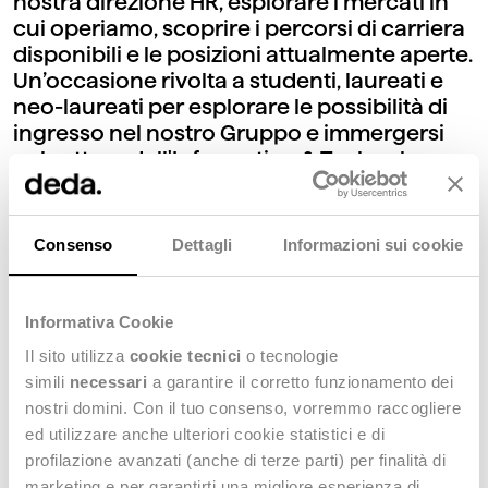
nostra direzione HR, esplorare i mercati in
cui operiamo, scoprire i percorsi di carriera
disponibili e le posizioni attualmente aperte.
Un’occasione rivolta a studenti, laureati e
neo-laureati per esplorare le possibilità di
ingresso nel nostro Gruppo e immergersi
nel settore dell'Information & Technology.
Consenso
Dettagli
Informazioni sui cookie
PRIMAVERA 2026
GIOVEDÌ 07 MAGGIO
Informativa Cookie
Incontra il Gruppo Deda ai Career
Il sito utilizza
cookie tecnici
o tecnologie
Day della primavera 2026
simili
necessari
a garantire il corretto funzionamento dei
nostri domini. Con il tuo consenso, vorremmo raccogliere
Il tuo futuro nel digitale può iniziare da qui
ed utilizzare anche ulteriori cookie statistici e di
profilazione avanzati (anche di terze parti) per finalità di
marketing e per garantirti una migliore esperienza di