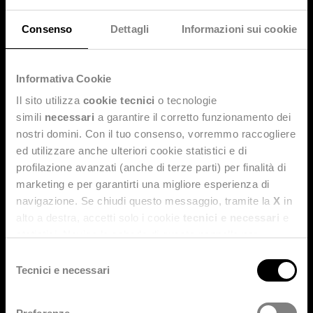
nuove domande.
Consenso
Dettagli
Informazioni sui cookie
Informativa Cookie
Il sito utilizza
cookie tecnici
o tecnologie
simili
necessari
a garantire il corretto funzionamento dei
nostri domini. Con il tuo consenso, vorremmo raccogliere
ed utilizzare anche ulteriori cookie statistici e di
profilazione avanzati (anche di terze parti) per finalità di
marketing e per garantirti una migliore esperienza di
navigazione. Se chiudi questo messaggio, tramite la
X
in
alto a destra, accetti solo i cookie
tecnici e necessari
e
statistici. Naviga le schede di questo pannello per
conoscere i cookie utilizzati e impostare i consensi. Per
Selezione
maggiori informazioni consulta anche la nostra
Privacy
Tecnici e necessari
del
Policy
.
consenso