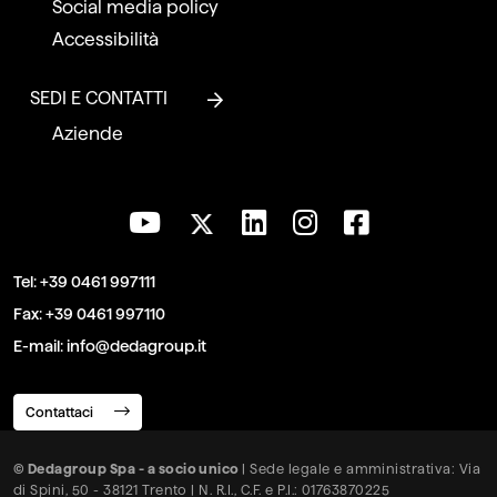
Social media policy
Accessibilità
SEDI E CONTATTI
Aziende
Tel:
+39 0461 997111
Fax:
+39 0461 997110
E-mail:
info@dedagroup.it
Contattaci
© Dedagroup Spa - a socio unico
| Sede legale e amministrativa: Via
di Spini, 50 - 38121 Trento | N. R.I., C.F. e P.I.: 01763870225