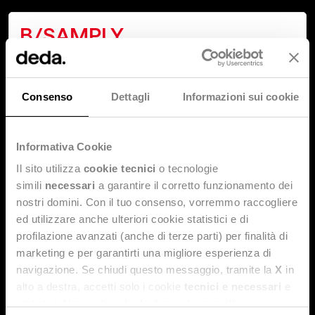
B/SAMPLY
B/SAMPLY è una piattaforma che migliora le
connessioni e lo scambio di dati tra gli stakeholder
del settore moda. Indipendentemente dalla
Consenso
Dettagli
Informazioni sui cookie
posizione nella catena del valore, B/SAMPLY offre
un sistema e un ecosistema industriale che si
adatta alle esigenze.
Informativa Cookie
Il sito utilizza
cookie tecnici
o tecnologie
SCOPRI (EN)
simili
necessari
a garantire il corretto funzionamento dei
nostri domini. Con il tuo consenso, vorremmo raccogliere
ed utilizzare anche ulteriori cookie statistici e di
Competitoor Solutions
profilazione avanzati (anche di terze parti) per finalità di
marketing e per garantirti una migliore esperienza di
Fornisce dati dettagliati e analisi approfondite,
navigazione. Se chiudi questo messaggio, tramite la
X
in
fondamentali per prendere decisioni strategiche
alto a destra, accetti solo i cookie
tecnici e necessari
e
che rafforzano il valore del tuo marchio,
statistici. Naviga le schede di questo pannello per
permettendoti di costruire e consolidare