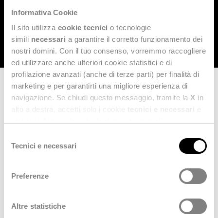
sviluppo che possano comprendere IPO o
Informativa Cookie
aggregazioni industriali.
Il sito utilizza
cookie tecnici
o tecnologie
simili
necessari
a garantire il corretto funzionamento dei
nostri domini. Con il tuo consenso, vorremmo raccogliere
ed utilizzare anche ulteriori cookie statistici e di
profilazione avanzati (anche di terze parti) per finalità di
marketing e per garantirti una migliore esperienza di
I principali obiettivi
navigazione. Se chiudi questo messaggio, tramite la
X
in
alto a destra, accetti solo i cookie
tecnici e necessari
e
statistici. Naviga le schede di questo pannello per
I ricavi consolidati segnano un +28%
conoscere i cookie utilizzati e impostare i consensi. Per
Selezione
attestandosi a 601 milioni di euro.
maggiori informazioni consulta anche la nostra
Privacy
Tecnici e necessari
del
Policy
.
consenso
Anche la marginalità segna un forte
Preferenze
incremento con l’EBITDA a 54,6 milioni di
euro (+29% vs 2024).
Altre statistiche
La posizione finanziaria netta bancaria si