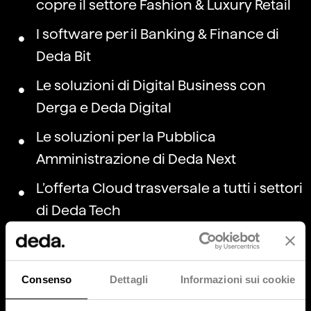
copre il settore Fashion & Luxury Retail
I software per il Banking & Finance di
Deda Bit
Le soluzioni di Digital Business con
Derga e Deda Digital
Le soluzioni per la Pubblica
Amministrazione di Deda Next
L’offerta Cloud trasversale a tutti i settori
di Deda Tech
Un’offerta articolata, che sarà gestita e
valorizzata dal Gruppo con flessibilità
Consenso
Dettagli
Informazioni sui cookie
strategica e finanziaria, favorendo piani di