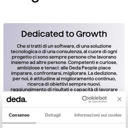
Dedicated to Growth
Che si tratti di un software, di una soluzione
tecnologica o di una consulenza, al cuore di ogni
progetto ci sono sempre persone che lavorano
insieme ad altre persone. Competenti e curiose,
ambiziose e tenaci: alle Deda People piace
imparare, confrontarsi, migliorare. La dedizione,
per noi, è attitudine al miglioramento continuo,
ricerca di obiettivi sempre nuovi,
raggiungimento di risultati e capacità di lavorare
insieme. ll nostro impegno è far crescere le
persone perché possano migliorare, esprimere
al meglio il proprio potenziale e contribuire alla
costruzione di un futuro migliore: per sé, per
Consenso
Dettagli
Informazioni sui cookie
Deda e per la società tutta.