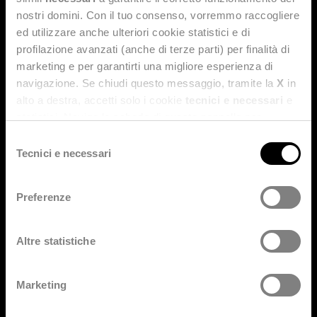
nostri domini. Con il tuo consenso, vorremmo raccogliere
ed utilizzare anche ulteriori cookie statistici e di
profilazione avanzati (anche di terze parti) per finalità di
MEDIA & NEWS
marketing e per garantirti una migliore esperienza di
News
navigazione. Se chiudi questo messaggio, tramite la
X
in
Comunicati Stampa
alto a destra, accetti solo i cookie
tecnici e necessari
e
statistici. Naviga le schede di questo pannello per
Rassegna Stampa
conoscere i cookie utilizzati e impostare i consensi. Per
Selezione
maggiori informazioni consulta anche la nostra
Privacy
Tecnici e necessari
del
SUSTAINABILITY RISK & COMPLIANCE
Policy
.
consenso
Etica e responsabilità d’impresa
Preferenze
Whistleblowing policy
Privacy policy
Altre statistiche
Cookie policy
Social media policy
Accessibilità
Marketing