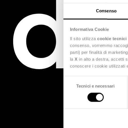
Consenso
Informativa Cookie
Il sito utilizza
cookie tecnici
consenso, vorremmo raccoglier
parti) per finalità di marketi
la
X
in alto a destra, accetti 
conoscere i cookie utilizzati
Selezione
Tecnici e necessari
del
consenso