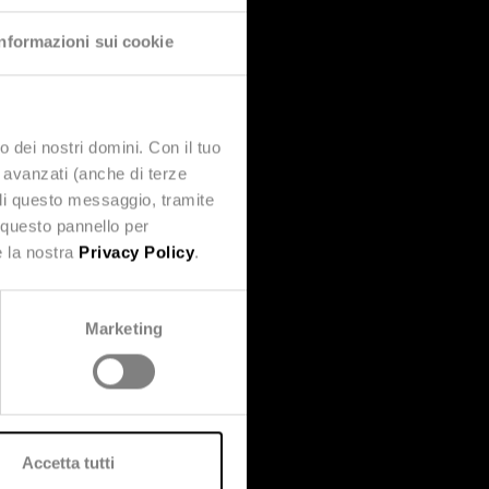
Informazioni sui cookie
o dei nostri domini. Con il tuo
e avanzati (anche di terze
udi questo messaggio, tramite
 questo pannello per
e la nostra
Privacy Policy
.
Marketing
Accetta tutti