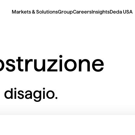
Markets & Solutions
Group
Careers
Insights
Deda USA
ostruzione
 disagio.