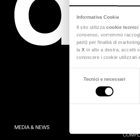
Informativa Cookie
Il sito utilizza
cookie tecnici
consenso, vorremmo raccoglier
parti) per finalità di marketi
la
X
in alto a destra, accetti 
conoscere i cookie utilizzati
Selezione
Tecnici e necessari
del
consenso
MEDIA & NEWS
SUSTAI
COMPL