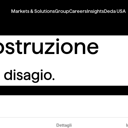
Markets & Solutions
Group
Careers
Insights
Deda USA
ostruzione
 disagio.
Dettagli