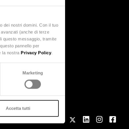
o dei nostri domini. Con il tuo
e avanzati (anche di terze
udi questo messaggio, tramite
 questo pannello per
e la nostra
Privacy Policy
.
Marketing
Accetta tutti