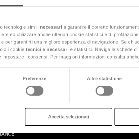
o tecnologie simili
necessari
a garantire il corretto funzionament
e ed utilizzare anche ulteriori cookie statistici e di profilazion
ng e per garantirti una migliore esperienza di navigazione. Se chi
solo i cookie
tecnici e necessari
e statistici. Naviga le schede di
 e impostare i consensi. Per maggiori informazioni consulta anch
Preferenze
Altre statistiche
Accetta selezionati
NABILITY RISK &
SEDI E CONTATTI
IANCE