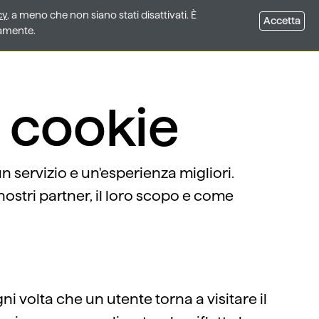
cy
cy
, a meno che non siano stati disattivati. È
, a meno che non siano stati disattivati. È
Accetta
Accetta
tamente.
tamente.
i cookie
un servizio e un'esperienza migliori.
stri partner, il loro scopo e come
i volta che un utente torna a visitare il