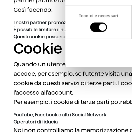
partner promozionali.
Selezione
Così facendo:
Tecnici e necessari
del
I nostri partner promozionali possono offrire agli utent
consenso
È possibile limitare il numero di volte che una dete
Questi cookie possono essere memorizzati e utilizzat
Cookie di terze pa
Quando un utente utilizza il nostro sito W
accade, per esempio, se l'utente visita un
cookie da questi servizi di terze parti. I
l'accesso all'account.
Per esempio, i cookie di terze parti potreb
YouTube, Facebook o altri Social Network
Operatori di fiducia
Noi non controlliamo la memorizzazione o l'