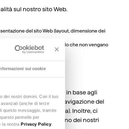
lità sul nostro sito Web.
resentazione del sito Web (layout, dimensione dei
oddisfazione del cliente, in modo che non vengano
Informazioni sui cookie
licitarie personalizzate in base agli
o dei nostri domini. Con il tuo
zioni dettagliate sulla navigazione del
e avanzati (anche di terze
 una determinata persona). Inoltre, ci
udi questo messaggio, tramite
 questo pannello per
 fa parte della rete di uno dei nostri
e la nostra
Privacy Policy
.