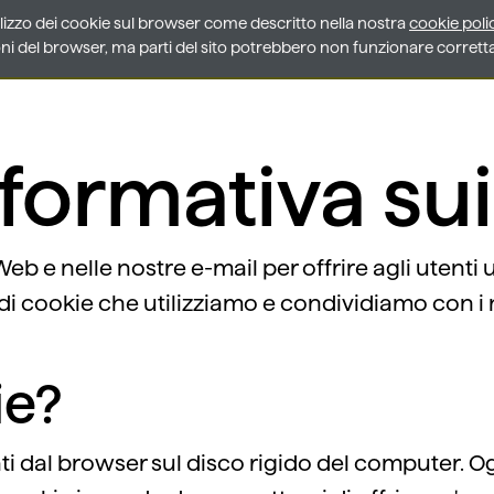
ilizzo dei cookie sul browser come descritto nella nostra
ilizzo dei cookie sul browser come descritto nella nostra
cookie poli
cookie poli
Markets & Solutions
Group
Careers
Insights
Deda USA
ioni del browser, ma parti del sito potrebbero non funzionare corret
ioni del browser, ma parti del sito potrebbero non funzionare corret
nformativa su
Web e nelle nostre e-mail per offrire agli utenti 
 cookie che utilizziamo e condividiamo con i no
ie?
ti dal browser sul disco rigido del computer. Ogn