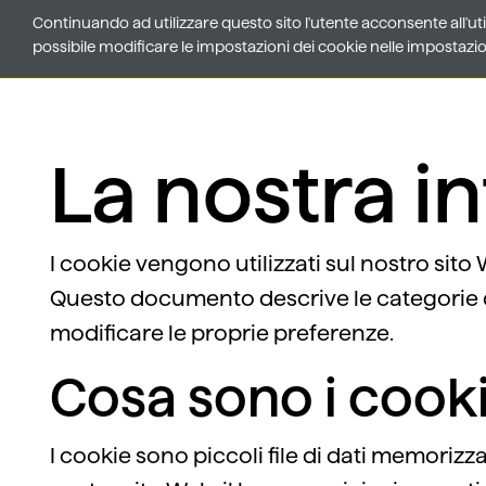
Continuando ad utilizzare questo sito l'utente acconsente all'ut
Continuando ad utilizzare questo sito l'utente acconsente all'ut
possibile modificare le impostazioni dei cookie nelle impostaz
possibile modificare le impostazioni dei cookie nelle impostaz
La nostra i
I cookie vengono utilizzati sul nostro sito 
Questo documento descrive le categorie di
modificare le proprie preferenze.
Cosa sono i cook
I cookie sono piccoli file di dati memorizza