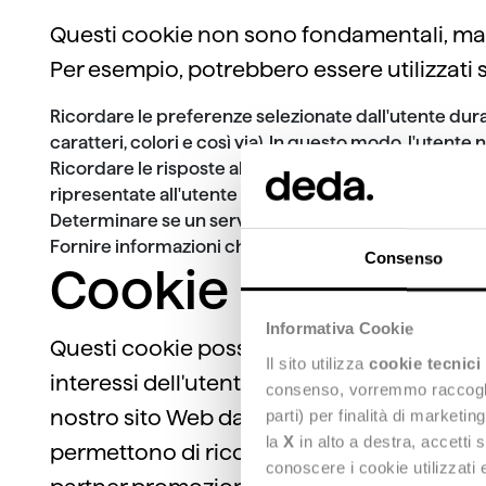
Questi cookie non sono fondamentali, ma pe
Per esempio, potrebbero essere utilizzati 
Ricordare le preferenze selezionate dall'utente dura
caratteri, colori e così via). In questo modo, l'uten
Ricordare le risposte alle domande poste dal nostro
ripresentate all'utente
Determinare se un servizio è già stato proposto all'u
Fornire informazioni che consentono il funzionament
Consenso
Cookie di targeti
Informativa Cookie
Questi cookie possono essere utilizzati sul
Il sito utilizza
cookie tecnici
interessi dell'utente. I cookie di targeti
consenso, vorremmo raccoglier
nostro sito Web da parte degli utenti (per e
parti) per finalità di marketi
la
X
in alto a destra, accetti 
permettono di riconoscere un utente che tor
conoscere i cookie utilizzati