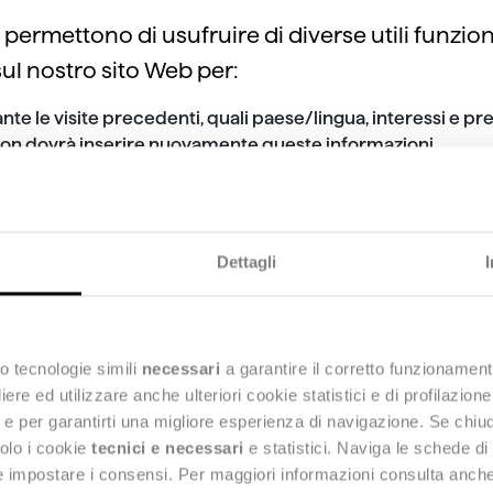
rmettono di usufruire di diverse utili funziona
sul nostro sito Web per:
nte le visite precedenti, quali paese/lingua, interessi e p
te non dovrà inserire nuovamente queste informazioni
 sito, per esempio sulla partecipazione a sondaggi sulla s
tente
o di servizi opzionali
Dettagli
ng o promozionali
 nostro sito Web per pubblicare inserzioni pubb
o tecnologie simili
necessari
a garantire il corretto funzionament
ng o promozionali consentono di ottenere informa
e ed utilizzare anche ulteriori cookie statistici e di profilazion
sempio, i prodotti o i servizi più visualizzati da
ng e per garantirti una migliore esperienza di navigazione. Se chi
solo i cookie
tecnici e necessari
e statistici. Naviga le schede di
na a visitare il nostro sito Web e/o un sito che
 e impostare i consensi. Per maggiori informazioni consulta anch