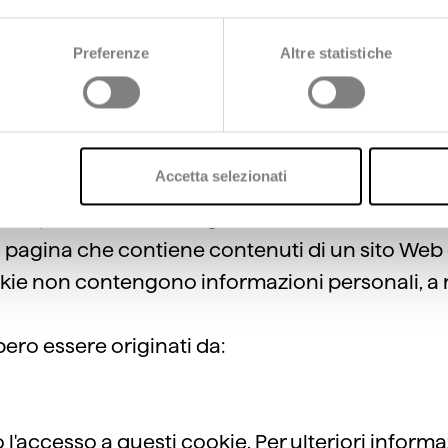
Preferenze
Altre statistiche
i dei siti Web facenti parte della loro rete inserzioni pubbli
rminata inserzione viene mostrata a un utente e calcolare l
i da noi e/o dai nostri partner promozionali.
rti
Accetta selezionati
eb, è possibile che vengano memorizzati alcuni
a pagina che contiene contenuti di un sito Web d
 cookie non contengono informazioni personali, 
bero essere originati da:
accesso a questi cookie. Per ulteriori informazi