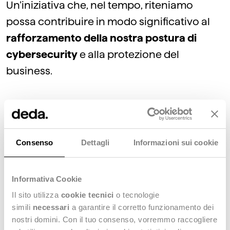
Un’iniziativa che, nel tempo, riteniamo
possa contribuire in modo significativo al
rafforzamento della nostra postura di
cybersecurity
e alla protezione del
business.
Il nostro modello si fonda sulla
comunicazione costante e la
collaborazione strutturata tra i diversi
Consenso
Dettagli
Informazioni sui cookie
reparti e le società del Gruppo, con
l’obiettivo di garantire una gestione degli
Informativa Cookie
incident
integrata
e
coordinata
. Questo
Il sito utilizza
cookie tecnici
o tecnologie
approccio ci permetterà di rendere
simili
necessari
a garantire il corretto funzionamento dei
l’esperienza un patrimonio condiviso,
nostri domini. Con il tuo consenso, vorremmo raccogliere