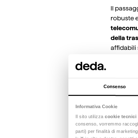
Il passagg
robuste e
telecomu
della tra
affidabili
L’e
Consenso
dall
Informativa Cookie
dal
Il sito utilizza
cookie tecnici
consenso, vorremmo raccoglier
parti) per finalità di marketi
Oltre all