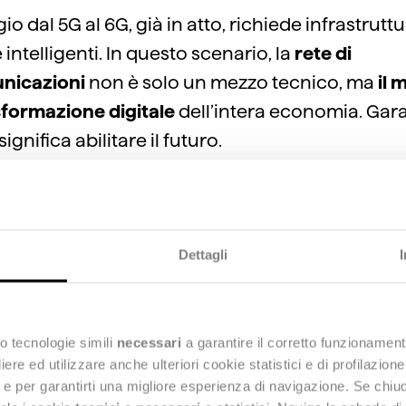
io dal 5G al 6G, già in atto, richiede infrastrutt
 intelligenti. In questo scenario, la
rete di
nicazioni
non è solo un mezzo tecnico, ma
il 
sformazione digitale
dell’intera economia. Garan
 significa abilitare il futuro.
voluzione passa
Dettagli
’efficienza e
l’innovazione
o tecnologie simili
necessari
a garantire il corretto funzionament
e ed utilizzare anche ulteriori cookie statistici e di profilazion
ng e per garantirti una migliore esperienza di navigazione. Se chi
a performance, cresce l’esigenza di
efficienza