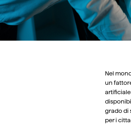
Nel mondo
un fattor
artificial
disponib
grado di 
per i citta