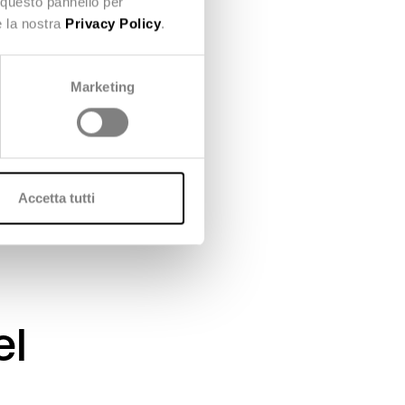
 questo pannello per
e la nostra
Privacy Policy
.
e meno e
Marketing
un
 5G, e 6G),
te e
Accetta tutti
ipando
el