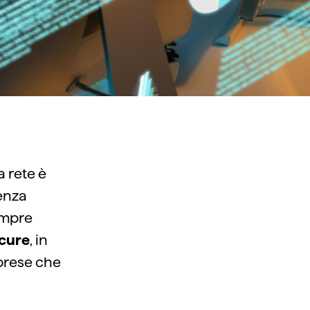
a rete è
genza
empre
icure
, in
mprese che