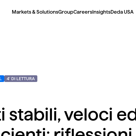
Markets & Solutions
Group
Careers
Insights
Deda USA
4
' DI LETTURA
i stabili, veloci e
icienti: riflessioni