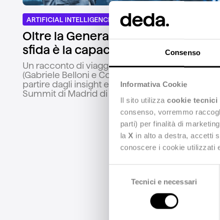
ARTIFICIAL INTELLIGENCE & DATA
Oltre la Generative AI: la nuova
sfida è la capacità decisionale
Consenso
Un racconto di viaggio di due Business Analyst
(Gabriele Belloni e Corrado Campodonico) a
partire dagli insight emersi al Decision Science
Informativa Cookie
Summit di Madrid di quest’anno.
Il sito utilizza
cookie tecnici
consenso, vorremmo raccoglier
parti) per finalità di marketi
la
X
in alto a destra, accetti 
conoscere i cookie utilizzati
Selezione
Tecnici e necessari
del
consenso