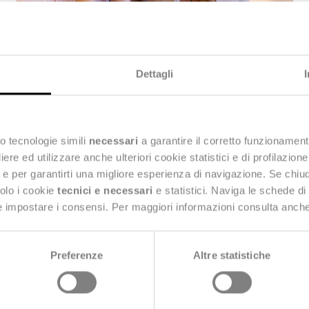
PUBLIC SERVICES
Patrimonio che produce futuro.
Nuove sfide per i musei d'impresa
Dettagli
Musei e archivi d'impresa si confermano un
motore di valore economico e territoriale: nel
2025 hanno attirato 5,4 milioni di visitatori,
generando un impatto di 1 miliardo di euro.
o tecnologie simili
necessari
a garantire il corretto funzionament
Oltre a sostenere più di 8.000 posti di lavoro,
contribuiscono a valorizzare i territori e a
e ed utilizzare anche ulteriori cookie statistici e di profilazion
rafforzare reputazione e competitività delle
ng e per garantirti una migliore esperienza di navigazione. Se chi
imprese.Fornisci il tuo feedback su BizChat
solo i cookie
tecnici e necessari
e statistici. Naviga le schede di
 e impostare i consensi. Per maggiori informazioni consulta anch
Preferenze
Altre statistiche
Carica di più...