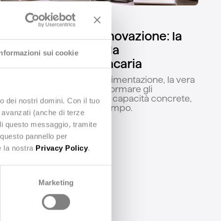
FINANCIAL SERVICES
Industrializzare l'innovazione: la
nuova frontiera della
Informazioni sui cookie
trasformazione bancaria
Superata la fase della sperimentazione, la vera
sfida per le banche è trasformare gli
investimenti tecnologici in capacità concrete,
o dei nostri domini. Con il tuo
scalabili e sostenibili nel tempo.
e avanzati (anche di terze
udi questo messaggio, tramite
 questo pannello per
e la nostra
Privacy Policy
.
Marketing