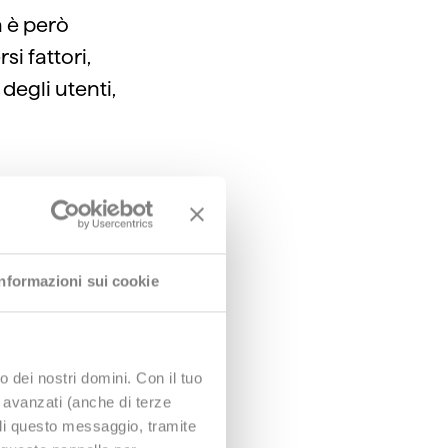
a è però
si fattori,
degli utenti,
per
Informazioni sui cookie
el
ario un
tà di
o dei nostri domini. Con il tuo
e avanzati (anche di terze
quilibrio
udi questo messaggio, tramite