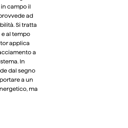
 in campo il
 provvede ad
ilità. Si tratta
i e al tempo
tor applica
pacciamento a
istema. In
nde dal segno
 portare a un
energetico, ma