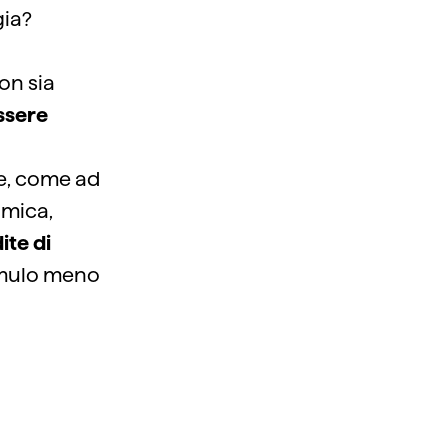
gia?
on sia
ssere
me, come ad
imica,
te di
umulo meno