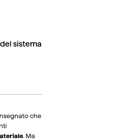
à del sistema
e insegnato che
nti
ateriale
. Ma