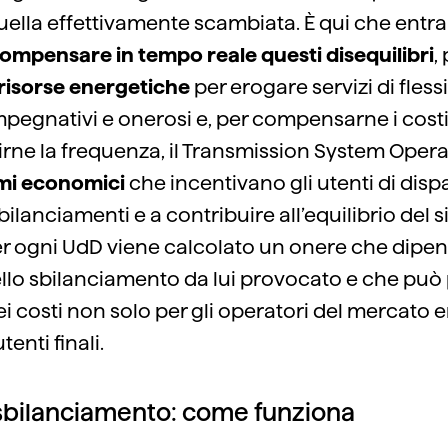
uella effettivamente scambiata. È qui che entra
ompensare in tempo reale questi disequilibri
,
 risorse energetiche
per erogare servizi di flessib
impegnativi e onerosi e, per compensarne i cost
rne la frequenza, il Transmission System Opera
mi economici
che incentivano gli utenti di dis
sbilanciamenti e a contribuire all’equilibrio del s
per ogni UdD viene calcolato un onere che dipe
dello sbilanciamento da lui provocato e che può
 costi non solo per gli operatori del mercato 
tenti finali.
di sbilanciamento: come funziona