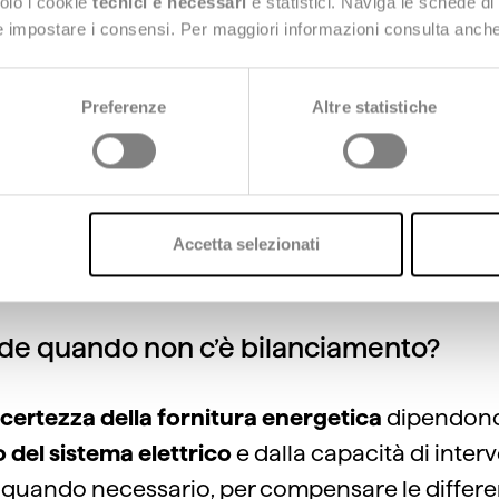
eve essere mantenuto istante
solo i cookie
tecnici e necessari
e statistici. Naviga le schede di
 e impostare i consensi. Per maggiori informazioni consulta anch
e, per evitare che si verifichin
ie o interruzioni nella fornitu
Preferenze
Altre statistiche
ito dall’attività di dispaccia
a e monitora i flussi di elettri
Accetta selezionati
de quando non c’è bilanciamento?
certezza della fornitura energetica
dipendono
 del sistema elettrico
e dalla capacità di inter
quando necessario, per compensare le differen