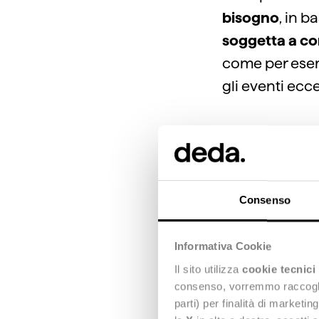
bisogno
, in 
soggetta a co
come per esemp
gli eventi ecc
Un fat
Consenso
garant
serviz
Informativa Cookie
perfet
Il sito utilizza
cookie tecnici
consenso, vorremmo raccoglier
energi
parti) per finalità di marketi