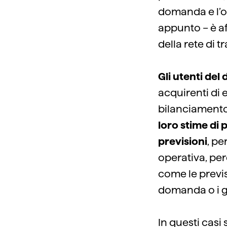
domanda e l’off
appunto – è af
della rete di t
Gli utenti de
acquirenti di 
bilanciament
loro stime di
previsioni
, pe
operativa, pe
come le previs
domanda o i gu
In questi casi