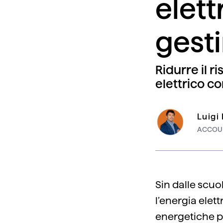
elet
gesti
Ridurre il r
elettrico co
Luigi
ACCOU
Sin dalle scuol
l’energia elett
energetiche pr