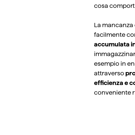
cosa comporta
La mancanza di
facilmente co
accumulata in
immagazzinare,
esempio in ene
attraverso
pro
efficienza e c
conveniente ri