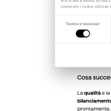
che d
la
X
in alto a destra, accetti 
conoscere i cookie utilizzati
istant
anomal
Selezione
Tecnici e necessari
del
garant
consenso
govern
rete.
Cosa succe
La
qualità
e la
bilanciamento
prontamente, 