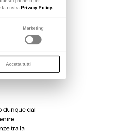
 per
 questo pannello per
e la nostra
Privacy Policy
.
o
ra, e
Marketing
mento che
cità sulla
Accetta tutti
 dunque dal
venire
ze tra la