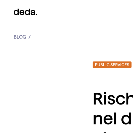
BLOG
Risc
nel 