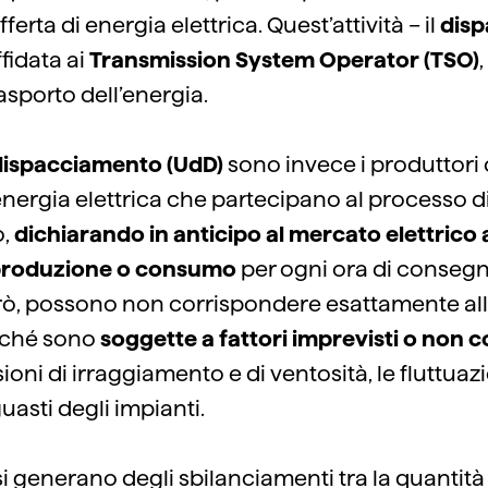
erta di energia elettrica. Quest’attività – il
dis
fidata ai
Transmission System Operator (TSO)
rasporto dell’energia.
l dispacciamento (UdD)
sono invece i produttori o
energia elettrica che partecipano al processo d
o,
dichiarando in anticipo al mercato elettrico a
 produzione o consumo
per ogni ora di conseg
rò, possono non corrispondere esattamente all
rché sono
soggette a fattori imprevisti o non co
ioni di irraggiamento e di ventosità, le fluttuazi
asti degli impianti.
 si generano degli sbilanciamenti tra la quantità