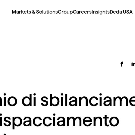
Markets & Solutions
Group
Careers
Insights
Deda USA
hio di sbilanciam
dispacciamento