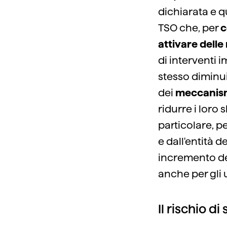
dichiarata e q
TSO che, per
c
attivare delle
di interventi 
stesso diminui
dei
meccanis
ridurre i loro 
particolare, 
e dall'entità 
incremento dei
anche per gli u
Il rischio 