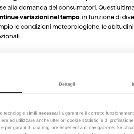
base alla domanda dei consumatori. Quest’ultim
ntinue variazioni nel tempo
, in funzione di diver
io le condizioni meteorologiche, le abitudini 
ezionali.
tore critico questo, dato che, 
Dettagli
ire la continuità e la qualità d
io elettrico, è sempre necess
to bilanciamento tra la quanti
o tecnologie simili
necessari
a garantire il corretto funzionament
e ed utilizzare anche ulteriori cookie statistici e di profilazion
a prodotta e consumata. Un e
ng e per garantirti una migliore esperienza di navigazione. Se chi