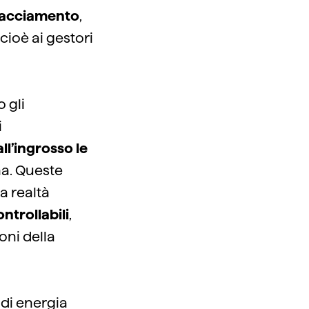
pacciamento
,
, cioè ai gestori
 gli
i
ll’ingrosso le
na. Queste
a realtà
ntrollabili
,
oni della
 di energia