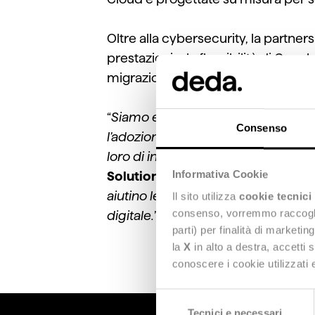
Oltre alla cybersecurity, la
partners
prestazioni e la flessibilità di Goo
migrazione al cloud, modernizzare 
“
Siamo entusiasti di collaborare co
Consenso
l’adozione del cloud. Sfruttando la
loro di innovare,
svilupparsi e
cres
Informativa Cookie
Solutions Director di Deda Tech
.
“
aiutino le imprese a rimanere un p
Il sito utilizza
cookie tecnici
consenso, vorremmo raccoglier
digitale
.
”
parti) per finalità di marketi
la
X
in alto a destra, accetti 
conoscere i cookie utilizzati
Selezione
Tecnici e necessari
del