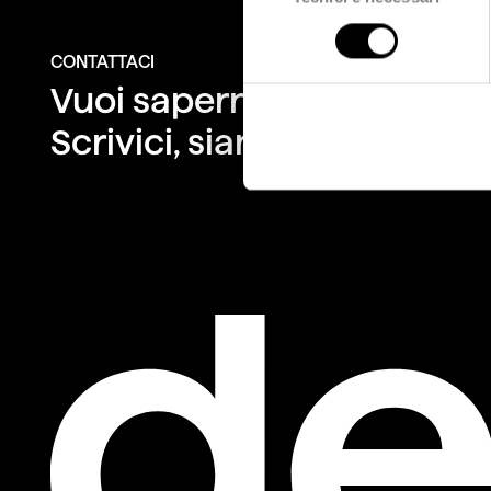
consenso
CONTATTACI
Vuoi saperne di più su q
Scrivici, siamo a tua dispo