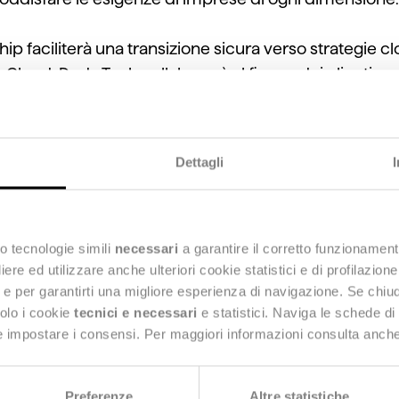
hip
faciliterà una transizione sicura verso strategie clou
gle Cloud. Deda Tech collaborerà
al fianco dei
clienti pe
infrastrutture legacy e
per
abilitare l’elaborazione si
n Google Cloud per rivoluzionare il modo in cui le az
Dettagli
 potenza di Google Cloud, stiamo migliorando la sicur
cere
i
n un ambiente sicuro
”
ha sottolineato
Roberto 
Questa partnership sottolinea il nostro impegno a forn
asso avanti rispetto alle minacce informatiche e ad a
o tecnologie simili
necessari
a garantire il corretto funzionament
e ed utilizzare anche ulteriori cookie statistici e di profilazion
ng e per garantirti una migliore esperienza di navigazione. Se chi
solo i cookie
tecnici e necessari
e statistici. Naviga le schede di
 e impostare i consensi. Per maggiori informazioni consulta anch
Preferenze
Altre statistiche