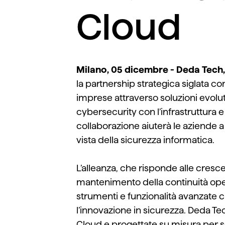
Cloud
Milano,
05
dicembre
-
Deda Tech
l
a partnership strategica
siglata
con
imprese
attraverso soluzioni
evolu
cybersecurity con l’infrastruttura
collaborazione aiuterà le aziende a
vista della sicurezza informatica
.
L’
alleanz
a, che risponde alle cresce
mantenimento della continuità ope
strumenti e funzionalità avanzate
l’innovazione in sicurezza.
Deda Tec
Cloud e progettate su misura per s