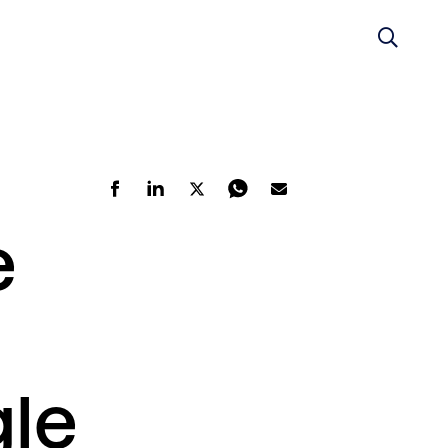
e
gle