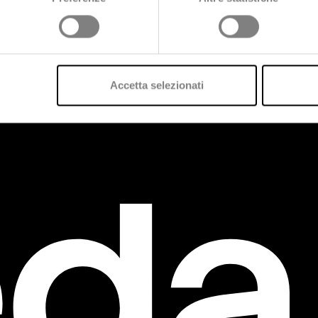
uesto argomento?
Accetta selezionati
sizione.