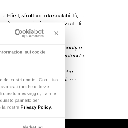
d-first, sfruttando la scalabilità, le
r sviluppare piani personalizzati di
cura dei dati nel cloud.
iende affrontano la cybersecurity e
Informazioni sui cookie
ezza dei nostri clienti, consentendo
Fassina, Sales &Customer
ire soluzioni future-
proof
che
ccelerare la loro trasformazione
o dei nostri domini. Con il tuo
e avanzati (anche di terze
udi questo messaggio, tramite
 questo pannello per
e la nostra
Privacy Policy
.
Marketing