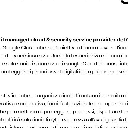
,
il
managed
cloud & security service provider de
 Google Cloud
che ha
l’
obiettivo
di
promuovere
l'in
te
di cybersicurezza
.
Unendo
l’esperienza e le comp
e
le soluzioni di sicurezza di Google Cloud
riconosciute
 proteggere i propri asset digitali in un panorama
sem
nti sfide che le organizzazioni affrontano
in ambito
d
rativa
e normativa,
fornirà
alle aziende
che operano
 che permettono
di proteggere
processi
, rispettare
le
h offrirà soluzioni di cybers
icurezza
all’avanguardia 
oddisfare le esigenze di imprese di ogni dimensione.