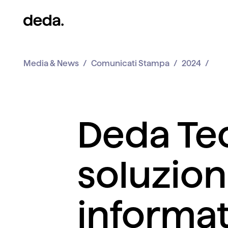
Media & News
Comunicati Stampa
2024
Deda Tec
soluzion
informa