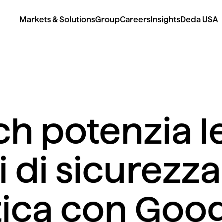
Markets & Solutions
Group
Careers
Insights
Deda USA
h potenzia l
i di sicurezza
tica con Goo