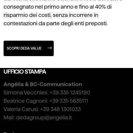
consegnato nel primo anno e fino al 40% di
risparmio dei costi, senza incorrere in
contestazioni da parte degli enti preposti.
SCOPRI DEDA VALUE
UFFICIO STAMPA
Angélia & BC-Communication
Simona Vecchies: +39 335 1245190
Beatrice Cagnoni: +39 335 5635111
Valeria Carusi: +39 348 1301033
Mail: dedagroup@angelia.it