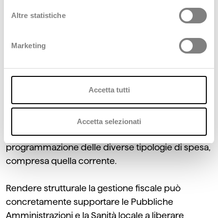
giuridica del personale
. Grazie ad una attenta
Altre statistiche
gestione delle imposte agirà per recuperare
parte delle risorse economiche necessarie per
Marketing
innovare e migliorare i servizi ai cittadini, con il
vantaggio di averle immediatamente a
disposizione. L’offerta di Deda Value ha infatti il
Accetta tutti
preciso obiettivo di rafforzare le azioni di
risanamento finanziario a 360°, anche attraverso
la corretta e puntuale gestione della fiscalità
Accetta selezionati
passiva, consentendo il finanziamento e la
programmazione delle diverse tipologie di spesa,
compresa quella corrente.
Rendere strutturale la gestione fiscale può
concretamente supportare le Pubbliche
Amministrazioni e la Sanità locale a liberare