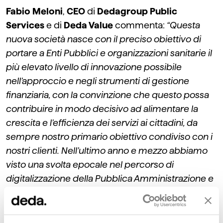
Fabio Meloni
,
CEO
di
Dedagroup Public
Services
e di
Deda Value
commenta:
“Questa
nuova società nasce con il preciso obiettivo di
portare a Enti Pubblici e organizzazioni sanitarie il
più elevato livello di innovazione possibile
nell’approccio e negli strumenti di gestione
finanziaria, con la convinzione che questo possa
contribuire in modo decisivo ad alimentare la
crescita e l’efficienza dei servizi ai cittadini, da
sempre nostro primario obiettivo condiviso con i
nostri clienti. Nell’ultimo anno e mezzo abbiamo
visto una svolta epocale nel percorso di
digitalizzazione della Pubblica Amministrazione e
della Sanità, e le risorse messe in campo con il
PNRR contribuiranno a mantenere un trend
positivo. Tuttavia, c’è ancora moltissimo da fare.