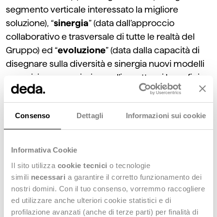
segmento verticale interessato la migliore
soluzione), “
sinergia
” (data dall’approccio
collaborativo e trasversale di tutte le realtà del
Gruppo) ed “
evoluzione
” (data dalla capacità di
disegnare sulla diversità e sinergia nuovi modelli
e servizi per massimizzare l’impatto e i benefici
della tecnologia e del digitale).
Consenso
Dettagli
Informazioni sui cookie
Lorena Zivelonghi, Corporate Marketing &
Communications Director di Dedagroup,
commenta
: “
La crescita di Deda deve essere
Informativa Cookie
supportata da un brand forte, riconoscibile e
Il sito utilizza
cookie tecnici
o tecnologie
innovativo. Il rebranding si pone proprio questo
simili
necessari
a garantire il corretto funzionamento dei
obiettivo. Vogliamo essere identificati come un
nostri domini. Con il tuo consenso, vorremmo raccogliere
gruppo che guarda alla forza della dedizione,
ed utilizzare anche ulteriori cookie statistici e di
profilazione avanzati (anche di terze parti) per finalità di
unita al potere della tecnologia, come ai fattori