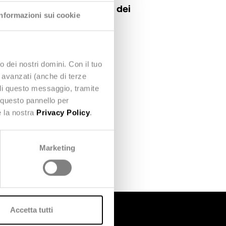
pace di
anticipare i bisogni dei
Informazioni sui cookie
o dei nostri domini. Con il tuo
e avanzati (anche di terze
'ARTICOLO
udi questo messaggio, tramite
 questo pannello per
e la nostra
Privacy Policy
.
Marketing
Accetta tutti