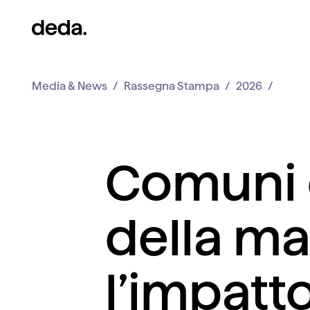
Media & News
Rassegna Stampa
2026
Comuni 
della mat
l’impatt