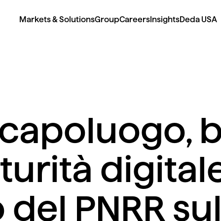
Markets & Solutions
Group
Careers
Insights
Deda USA
capoluogo,
urità digitale
o del PNRR sul