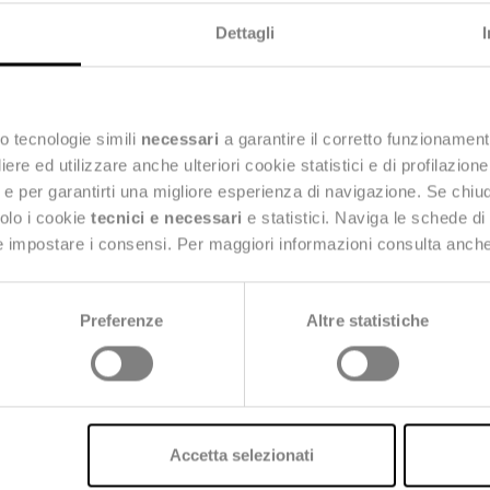
persone e costruire una Pubblica Amministrazione ca
Dettagli
o tecnologie simili
necessari
a garantire il corretto funzionament
e ed utilizzare anche ulteriori cookie statistici e di profilazion
COMUNICATO STAMPA
LEGGI UN ESTRATTO DELL
ng e per garantirti una migliore esperienza di navigazione. Se chi
solo i cookie
tecnici e necessari
e statistici. Naviga le schede di
 e impostare i consensi. Per maggiori informazioni consulta anch
SCARICA LA RICERCA
Preferenze
Altre statistiche
Accetta selezionati