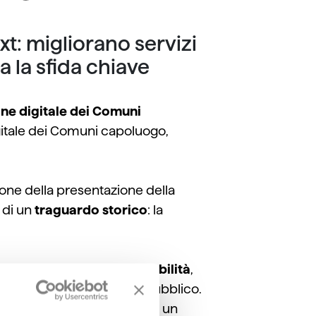
t: migliorano servizi
a la sfida chiave
one digitale dei Comuni
igitale dei Comuni capoluogo,
sione della presentazione
della
 di un
traguardo storico
: la
ta si gioca sull’interoperabilità
,
 di concepire il dato pubblico.
 giorno significa generare un