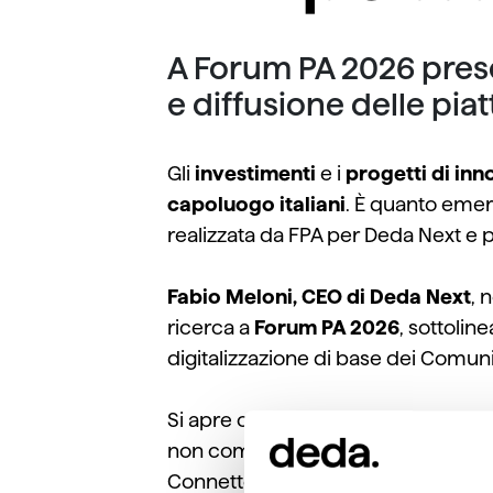
A Forum PA 2026 prese
e diffusione delle piat
Gli
investimenti
e i
progetti di in
capoluogo italiani
. È quanto emer
realizzata da FPA per Deda Next e
Fabio Meloni
, CEO di Deda Next
,
ne
ricerca a
Forum PA 2026
, sottoli
digitalizzazione di base dei Comun
Si apre
ora
una nuova stagione, più
non come semplice adempimento t
Connettere
in modo intelligente le