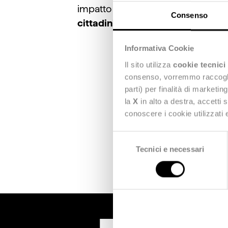
impatto concreto sulla vita delle 
Consenso
cittadini
, non solo di rispondervi.
Informativa Cookie
Il sito utilizza
cookie tecnici
consenso, vorremmo raccoglier
LEGGI IL 
parti) per finalità di marketi
la
X
in alto a destra, accetti 
conoscere i cookie utilizzati
Selezione
Tecnici e necessari
del
consenso