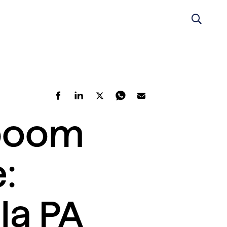
 boom
:
la PA