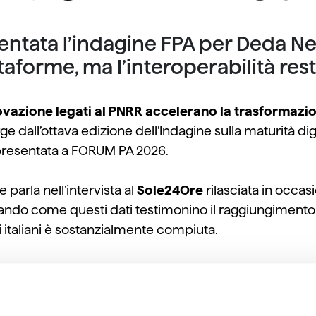
ntata l’indagine FPA per Deda Nex
taforme, ma l’interoperabilità rest
novazione legati al PNRR accelerano la trasformazi
ge dall’ottava edizione dell’Indagine sulla maturità d
 presentata a FORUM PA 2026.
 parla nell’intervista al
Sole24Ore
rilasciata in occa
neando come questi dati testimonino il raggiungimento
i italiani è sostanzialmente compiuta.
 complessa e al tempo stesso decisiva.
La vera parti
ecnico, ma come vero cambio di paradigma nel modo
 informazioni
che i Comuni producono e ricevono ogni