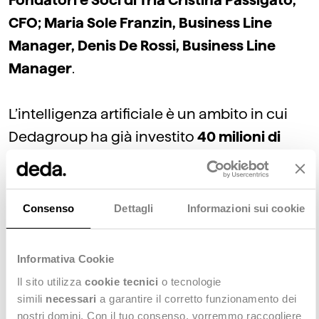
Fondatori e Soci di Tria Cristina Passigato,
CFO; Maria Sole Franzin, Business Line
Manager, Denis De Rossi, Business Line
Manager
.
L’intelligenza artificiale è un ambito in cui
Dedagroup ha già investito
40 milioni di
euro
nell’ultimo anno e che, secondo i piani,
vedrà ulteriori investimenti nei prossimi
cinque anni, per
accelerare l’adozione
Consenso
Dettagli
Informazioni sui cookie
dell’intelligenza artificiale nei contesti
applicativi più strategici
, facendo evolvere i
Informativa Cookie
propri asset software in modo scalabile e
Il sito utilizza
cookie tecnici
o tecnologie
integrato.
simili
necessari
a garantire il corretto funzionamento dei
nostri domini. Con il tuo consenso, vorremmo raccogliere