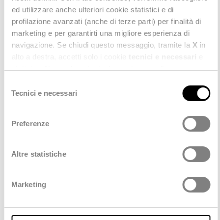
ed utilizzare anche ulteriori cookie statistici e di
profilazione avanzati (anche di terze parti) per finalità di
LEGGI IL COMUNICATO STAMPA
marketing e per garantirti una migliore esperienza di
navigazione. Se chiudi questo messaggio, tramite la
X
in
alto a destra, accetti solo i cookie
tecnici e necessari
e
statistici. Naviga le schede di questo pannello per
conoscere i cookie utilizzati e impostare i consensi. Per
Selezione
maggiori informazioni consulta anche la nostra
Privacy
Tecnici e necessari
del
Policy
.
consenso
Scopri anche
Preferenze
Altre statistiche
TUTTI
Marketing