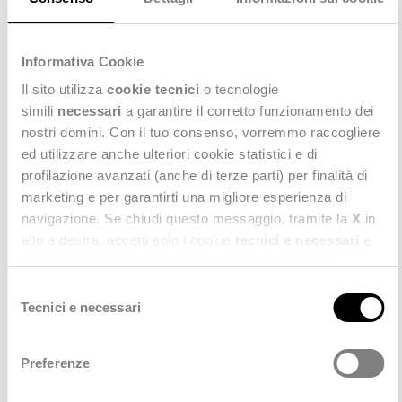
Informativa Cookie
Scopri anche
Il sito utilizza
cookie tecnici
o tecnologie
simili
necessari
a garantire il corretto funzionamento dei
nostri domini. Con il tuo consenso, vorremmo raccogliere
TUTTI
ed utilizzare anche ulteriori cookie statistici e di
profilazione avanzati (anche di terze parti) per finalità di
marketing e per garantirti una migliore esperienza di
navigazione. Se chiudi questo messaggio, tramite la
X
in
alto a destra, accetti solo i cookie
tecnici e necessari
e
statistici. Naviga le schede di questo pannello per
conoscere i cookie utilizzati e impostare i consensi. Per
Selezione
maggiori informazioni consulta anche la nostra
Privacy
Tecnici e necessari
del
Policy
.
consenso
Preferenze