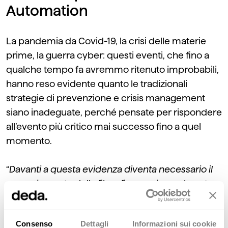
Automation
La pandemia da Covid-19, la crisi delle materie
prime, la guerra cyber: questi eventi, che fino a
qualche tempo fa avremmo ritenuto improbabili,
hanno reso evidente quanto le tradizionali
strategie di prevenzione e crisis management
siano inadeguate, perché pensate per rispondere
all’evento più critico mai successo fino a quel
momento.
“
Davanti a questa evidenza diventa necessario il
rovesciamento della filosofia su cui sono basate
le tradizionali strategie di prevenzione. Non si
tratta più di essere solo robusti e resilienti,
Consenso
Dettagli
Informazioni sui cookie
sviluppando una capacità di resistere alle