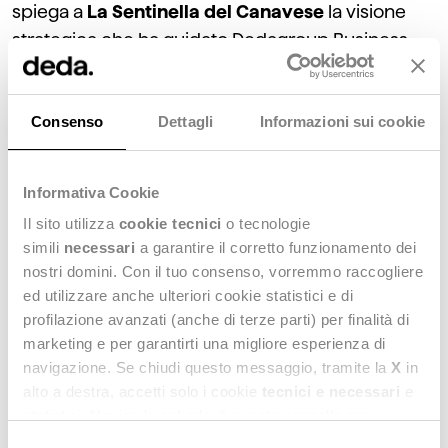
spiega a
La Sentinella del Canavese
la visione
strategica che ha guidato Dedagroup Business
Solutions nell’acquisizione della società
piemontese.
Consenso
Dettagli
Informazioni sui cookie
Una scelta fatta in continuità con il percorso di
crescita delineato dal nostro Gruppo, che vede
Informativa Cookie
nell’aggregazione delle eccellenze italiane
Il sito utilizza
cookie tecnici
o tecnologie
un’opportunità per generare valore e innovazione,
simili
necessari
a garantire il corretto funzionamento dei
con impatti positivi sulle comunità e i clienti.
nostri domini. Con il tuo consenso, vorremmo raccogliere
ed utilizzare anche ulteriori cookie statistici e di
Una missione condivisa con le società che fanno
profilazione avanzati (anche di terze parti) per finalità di
marketing e per garantirti una migliore esperienza di
parte di Deda.
Paolo Conta
,
Presidente del
navigazione. Se chiudi questo messaggio, tramite la
X
in
Consiglio di Amministrazione di Laser
,
alto a destra, accetti solo i cookie
tecnici e necessari
e
sottolinea infatti come, l’ingresso nel Gruppo “
ci
statistici. Naviga le schede di questo pannello per
permetterà di portare sul mercato soluzioni
conoscere i cookie utilizzati e impostare i consensi. Per
Selezione