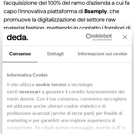
l’acquisizione del 100% del ramo d’azienda a cui fa
capo l’innovativa piattaforma di
Bsamply
, che
promuove la digitalizzazione del settore raw
material fashion, mettendo in contatto i fornitori di
materie prime e le aziende di moda e interior
design.
Consenso
Dettagli
Informazioni sui cookie
Il closing formale dell’operazione è atteso nelle
prossime settimane e rafforzerà la nuova
Informativa Cookie
divisione dedicata che sarà costituita all’interno di
Il sito utilizza
cookie tecnici
o tecnologie
Dedagroup Stealth.
simili
necessari
a garantire il corretto funzionamento dei
nostri domini. Con il tuo consenso, vorremmo raccogliere
Su
Fashion Network
, tutti i dettagli
ed utilizzare anche ulteriori cookie statistici e di
dell’operazione.
profilazione avanzati (anche di terze parti) per finalità di
marketing e per garantirti una migliore esperienza di
navigazione. Se chiudi questo messaggio, tramite la
X
in