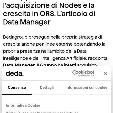
l’acquisizione di Nodes e la
crescita in ORS. L’articolo di
Data Manager
Dedagroup prosegue nella propria strategia di
crescita anche per linee esterne potenziando la
propria presenza nell’ambito della Data
Intelligence e dell’Intelligenza Artificiale, racconta
Data Manager
. Il Gruppo ha infatti acquisito il
100% di Nodes, realtà specializzata in Big Data &
Analytics, Data Quality & Governance, Data
Protection e Master Data Management. A questa
Consenso
Dettagli
Informazioni sui cookie
operazione si aggiunge anche il decisivo
incremento dal 20% al 51% della quota di
Informativa Cookie
partecipazione in ORS, che segue l’ingresso del