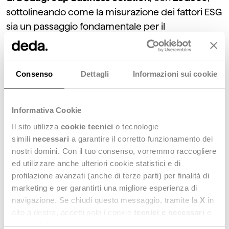
sottolineando come la misurazione dei fattori ESG
sia un passaggio fondamentale per il
raggiungimento degli obiettivi di sostenibilità. A tal
fine, è necessario adottare un approccio
sistemico, permettendo ad imprese e istituti
Consenso
Dettagli
Informazioni sui cookie
finanziari di valutare aspetti trasversali a tutto il
business e di rendere gli elementi di
Informativa Cookie
osservazione dei dati ESG un vero e proprio asset
aziendale.
Il sito utilizza
cookie tecnici
o tecnologie
simili
necessari
a garantire il corretto funzionamento dei
nostri domini. Con il tuo consenso, vorremmo raccogliere
“
Misurare la sostenibilità non è solo una verifica
ed utilizzare anche ulteriori cookie statistici e di
puntuale della situazione nella quale ci si trova
profilazione avanzati (anche di terze parti) per finalità di
oggi, ma è la capacità di disporre di dati e
marketing e per garantirti una migliore esperienza di
strumenti appropriati che permettano di
navigazione. Se chiudi questo messaggio, tramite la
X
in
misurare nel continuo il raggiungimento degli
alto a destra, accetti solo i cookie
tecnici e necessari
e
statistici. Naviga le schede di questo pannello per
obiettivi prefissati all’interno di una strategia di