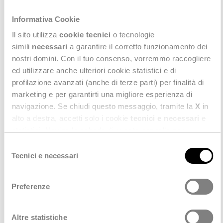
Scopri anche
Informativa Cookie
Il sito utilizza
cookie tecnici
o tecnologie
simili
necessari
a garantire il corretto funzionamento dei
TUTTI
nostri domini. Con il tuo consenso, vorremmo raccogliere
ed utilizzare anche ulteriori cookie statistici e di
profilazione avanzati (anche di terze parti) per finalità di
marketing e per garantirti una migliore esperienza di
navigazione. Se chiudi questo messaggio, tramite la
X
in
alto a destra, accetti solo i cookie
tecnici e necessari
e
statistici. Naviga le schede di questo pannello per
conoscere i cookie utilizzati e impostare i consensi. Per
Selezione
maggiori informazioni consulta anche la nostra
Privacy
Tecnici e necessari
del
Policy
.
consenso
Preferenze
Altre statistiche