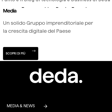
Powered by Deda People
Media
Un solido Gruppo imprenditoriale per
BLOG
la crescita digitale del Paese
SCOPRI DI PIÙ
MEDIA & NEWS