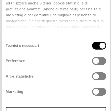
ed utilizzare anche ulteriori cookie statistici e di
profilazione avanzati (anche di terze parti) per finalità di
ISCRIVITI ALL'EVENTO
marketing e per garantirti una migliore esperienza di
navigazione. Se chiudi questo messaggio, tramite la
X
in
SCOPRI IL NOSTRO MODELLO DI INNOVAZIONE
alto a destra, accetti solo i cookie
tecnici e necessari
e
statistici. Naviga le schede di questo pannello per
conoscere i cookie utilizzati e impostare i consensi. Per
Selezione
maggiori informazioni consulta anche la nostra
Privacy
Tecnici e necessari
del
Policy
.
consenso
Preferenze
Scopri anche
Altre statistiche
TUTTI
Marketing