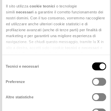
Il sito utilizza
cookie tecnici
o tecnologie
TUTTI
simili
necessari
a garantire il corretto funzionamento dei
nostri domini. Con il tuo consenso, vorremmo raccogliere
ed utilizzare anche ulteriori cookie statistici e di
profilazione avanzati (anche di terze parti) per finalità di
marketing e per garantirti una migliore esperienza di
navigazione. Se chiudi questo messaggio, tramite la
X
in
alto a destra, accetti solo i cookie
tecnici e necessari
e
statistici. Naviga le schede di questo pannello per
conoscere i cookie utilizzati e impostare i consensi. Per
Selezione
maggiori informazioni consulta anche la nostra
Privacy
Tecnici e necessari
del
Policy
.
consenso
Preferenze
Altre statistiche