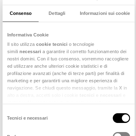
Consenso
Dettagli
Informazioni sui cookie
Informativa Cookie
Il sito utilizza
cookie tecnici
o tecnologie
simili
necessari
a garantire il corretto funzionamento dei
nostri domini. Con il tuo consenso, vorremmo raccogliere
ed utilizzare anche ulteriori cookie statistici e di
Deda Next porta GeoSpending di
profilazione avanzati (anche di terze parti) per finalità di
Mastercard in oltre 1.300 enti locali
marketing e per garantirti una migliore esperienza di
navigazione. Se chiudi questo messaggio, tramite la
X
in
07 Luglio 2026
alto a destra, accetti solo i cookie
tecnici e necessari
e
statistici. Naviga le schede di questo pannello per
conoscere i cookie utilizzati e impostare i consensi. Per
Selezione
maggiori informazioni consulta anche la nostra
Privacy
Tecnici e necessari
del
Policy
.
consenso