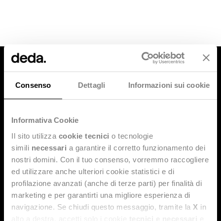
Consenso
Dettagli
Informazioni sui cookie
Informativa Cookie
MEDIA
Il sito utilizza
cookie tecnici
o tecnologie
simili
necessari
a garantire il corretto funzionamento dei
News and press releases
nostri domini. Con il tuo consenso, vorremmo raccogliere
ed utilizzare anche ulteriori cookie statistici e di
SUSTAINABILITY RISK & COMPLIANCE
profilazione avanzati (anche di terze parti) per finalità di
Ethics and Corporate Responsibility
marketing e per garantirti una migliore esperienza di
navigazione. Se chiudi questo messaggio, tramite la
X
in
Whistleblowing policy
alto a destra, accetti solo i cookie
tecnici e necessari
e