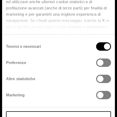
ed utilizzare anche ulteriori cookie statistici e di
profilazione avanzati (anche di terze parti) per finalità di
MEDIA
marketing e per garantirti una migliore esperienza di
News and press releases
navigazione. Se chiudi questo messaggio, tramite la
X
in
alto a destra, accetti solo i cookie
tecnici e necessari
e
SUSTAINABILITY RISK & COMPLIANCE
statistici. Naviga le schede di questo pannello per
conoscere i cookie utilizzati e impostare i consensi. Per
Selezione
Ethics and Corporate Responsibility
maggiori informazioni consulta anche la nostra
Privacy
Tecnici e necessari
del
Whistleblowing policy
Policy
.
consenso
Privacy policy
Preferenze
Cookie policy
Social Media policy
Altre statistiche
Accessibility
LOCATIONS & CONTACTS
Marketing
Companies