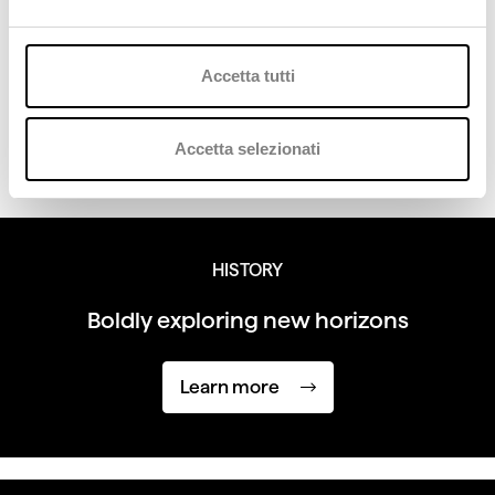
our new Deda brand”.
Accetta tutti
Marco Podini, Dedagroup’s Executive
Chairman
Accetta selezionati
HISTORY
Boldly exploring
new horizons
Learn more