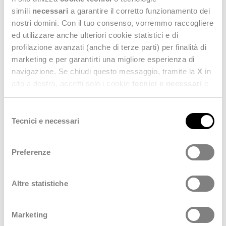
simili
necessari
a garantire il corretto funzionamento dei
nostri domini. Con il tuo consenso, vorremmo raccogliere
ed utilizzare anche ulteriori cookie statistici e di
profilazione avanzati (anche di terze parti) per finalità di
marketing e per garantirti una migliore esperienza di
navigazione. Se chiudi questo messaggio, tramite la
X
in
alto a destra, accetti solo i cookie
tecnici e necessari
e
statistici. Naviga le schede di questo pannello per
conoscere i cookie utilizzati e impostare i consensi. Per
Selezione
maggiori informazioni consulta anche la nostra
Privacy
Tecnici e necessari
del
Policy
.
consenso
Preferenze
“It is dedication that inspires people to work
together for a common purpose and for
generating the greatest possible positive
Altre statistiche
impact that drives us forward and turns
opportunities into tangible results. This is a
Marketing
conviction we wanted to clearly covey with